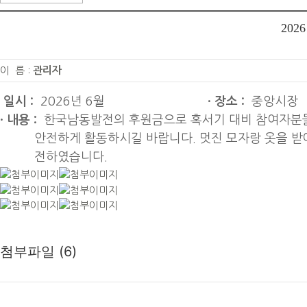
20
이 름 :
관리자
일시
:
2026
년 6월
·
장소
:
중앙시장
· 내용
:
한국남동발전의 후원금으로
혹서기 대비 참여자분들
안전하게
활동하시길 바랍니다. 멋진 모자랑 옷을 받
전하였습니다.
첨부파일 (6)