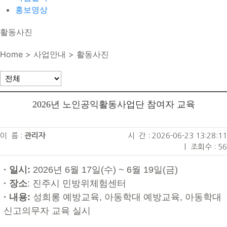
홍보영상
활동사진
Home > 사업안내 > 활동사진
2026년 노인공익활동사업단 참여자 교육
이 름 :
관리자
시 간 : 2026-06-23 13:28:11
|
조회수 : 56
·
일시
:
2026
년
6
월
17
일
(
수
) ~ 6
월
19
일
(
금
)
·
장소
:
진주시 민방위체험센터
·
내용
:
성희롱 예방교육, 아동학대 예방교육, 아동학대
신고의무자 교육 실시