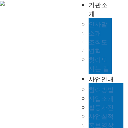
기관소
개
인사말
소개
조직도
연혁
찾아오
시는 길
사업안내
참여방법
사업소개
활동사진
사업실적
홍보영상